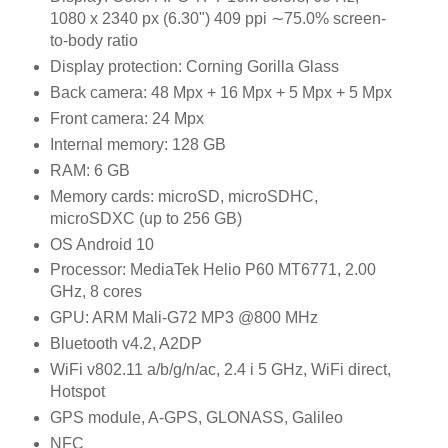
1080 x 2340 px (6.30") 409 ppi ∼75.0% screen-
to-body ratio
Display protection: Corning Gorilla Glass
Back camera: 48 Mpx + 16 Mpx + 5 Mpx + 5 Mpx
Front camera: 24 Mpx
Internal memory: 128 GB
RAM: 6 GB
Memory cards: microSD, microSDHC,
microSDXC (up to 256 GB)
OS Android 10
Processor: MediaTek Helio P60 MT6771, 2.00
GHz, 8 cores
GPU: ARM Mali-G72 MP3 @800 MHz
Bluetooth v4.2, A2DP
WiFi v802.11 a/b/g/n/ac, 2.4 i 5 GHz, WiFi direct,
Hotspot
GPS module, A-GPS, GLONASS, Galileo
NFC