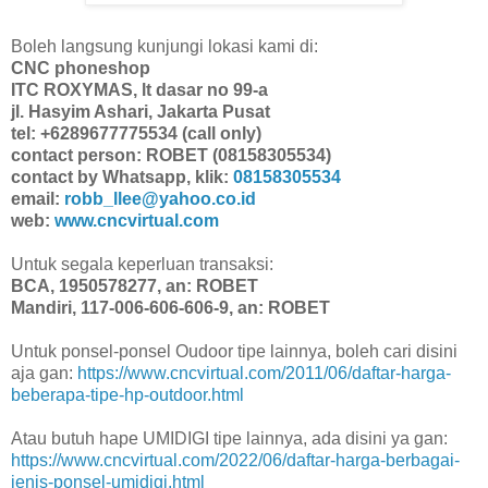
Boleh langsung kunjungi lokasi kami di:
CNC phoneshop
ITC ROXYMAS, lt dasar no 99-a
jl. Hasyim Ashari, Jakarta Pusat
tel: +6289677775534 (call only)
contact person: ROBET (08158305534)
contact by Whatsapp, klik:
08158305534
email:
robb_llee@yahoo.co.id
web:
www.cncvirtual.com
Untuk segala keperluan transaksi:
BCA, 1950578277, an: ROBET
Mandiri, 117-006-606-606-9, an: ROBET
Untuk ponsel-ponsel Oudoor tipe lainnya, boleh cari disini
aja gan:
https://www.cncvirtual.com/2011/06/daftar-harga-
beberapa-tipe-hp-outdoor.html
Atau butuh hape UMIDIGI tipe lainnya, ada disini ya gan:
https://www.cncvirtual.com/2022/06/daftar-harga-berbagai-
jenis-ponsel-umidigi.html