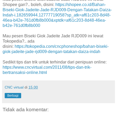
Shopee gan?.. boleh, disini:
https://shopee.co.id/Bahan-
Biseki-Giok-Jadeite-Jade-RJD009-Dengan-Tatakan-Daiza-
Indah-i.182659944.12777719058?sp_atk=af61c203-8d48-
46ea-b42e-761d0fb8b000&xptdk=af61c203-8d48-46ea-
b42e-761d0fb8b000
Mau pesen Biseki Giok Jadeite Jade RJD009 ini lewat
Tokopedia?.. ada
disini:
https://tokopedia.com/cncphoneshop/bahan-biseki-
giok-jadeite-jade-rjd009-dengan-tatakan-daiza-indah
Sedikit tips dan trik untuk terhindar dari penipuan online:
https://www.cncvirtual.com/2011/08/tips-dan-trik-
bertransaksi-online.html
CNC virtual
di
15.00
Berbagi
Tidak ada komentar: