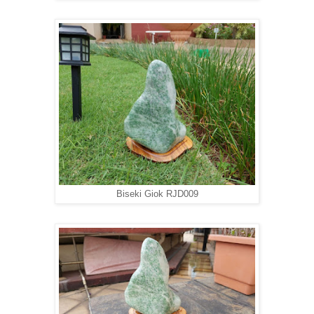
Biseki Giok RJD009