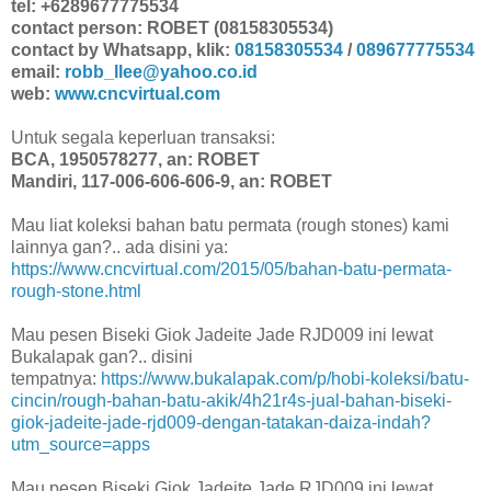
tel: +6289677775534
contact person: ROBET (08158305534)
contact by Whatsapp, klik:
08158305534
/
089677775534
email:
robb_llee@yahoo.co.id
web:
www.cncvirtual.com
Untuk segala keperluan transaksi:
BCA, 1950578277, an: ROBET
Mandiri, 117-006-606-606-9, an: ROBET
Mau liat koleksi bahan batu permata (rough stones) kami
lainnya gan?.. ada disini ya:
https://www.cncvirtual.com/2015/05/bahan-batu-permata-
rough-stone.html
Mau pesen Biseki Giok Jadeite Jade RJD009 ini lewat
Bukalapak gan?.. disini
tempatnya:
https://www.bukalapak.com/p/hobi-koleksi/batu-
cincin/rough-bahan-batu-akik/4h21r4s-jual-bahan-biseki-
giok-jadeite-jade-rjd009-dengan-tatakan-daiza-indah?
utm_source=apps
Mau pesen Biseki Giok Jadeite Jade RJD009 ini lewat