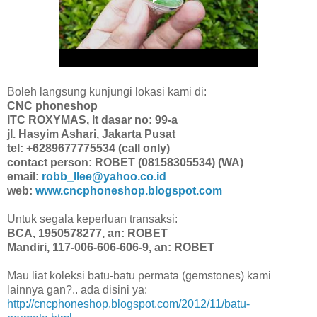
Boleh langsung kunjungi lokasi kami di:
CNC phoneshop
ITC ROXYMAS, lt dasar no: 99-a
jl. Hasyim Ashari, Jakarta Pusat
tel: +6289677775534 (call only)
contact person: ROBET (08158305534) (WA)
email:
robb_llee@yahoo.co.id
web:
www.cncphoneshop.blogspot.com
Untuk segala keperluan transaksi:
BCA, 1950578277, an: ROBET
Mandiri, 117-006-606-606-9, an: ROBET
Mau liat koleksi batu-batu permata (gemstones) kami
lainnya gan?.. ada disini ya:
http://cncphoneshop.blogspot.com/2012/11/batu-