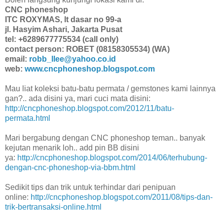
CNC phoneshop
ITC ROXYMAS, lt dasar no 99-a
jl. Hasyim Ashari, Jakarta Pusat
tel: +6289677775534 (call only)
contact person: ROBET (08158305534) (WA)
email:
robb_llee@yahoo.co.id
web:
www.cncphoneshop.blogspot.com
Mau liat koleksi batu-batu permata / gemstones kami lainnya
gan?.. ada disini ya, mari cuci mata disini:
http://cncphoneshop.blogspot.com/2012/11/batu-
permata.html
Mari bergabung dengan CNC phoneshop teman.. banyak
kejutan menarik loh.. add pin BB disini
ya:
http://cncphoneshop.blogspot.com/2014/06/terhubung-
dengan-cnc-phoneshop-via-bbm.html
Sedikit tips dan trik untuk terhindar dari penipuan
online:
http://cncphoneshop.blogspot.com/2011/08/tips-dan-
trik-bertransaksi-online.html