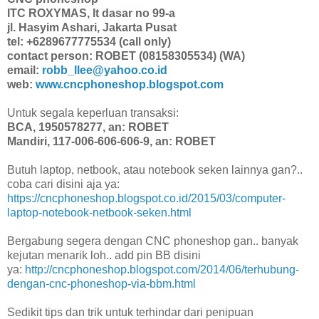
ITC ROXYMAS, lt dasar no 99-a
jl. Hasyim Ashari, Jakarta Pusat
tel: +6289677775534 (call only)
contact person: ROBET (08158305534) (WA)
email:
robb_llee@yahoo.co.id
web:
www.cncphoneshop.blogspot.com
Untuk segala keperluan transaksi:
BCA, 1950578277, an: ROBET
Mandiri, 117-006-606-606-9, an: ROBET
Butuh laptop, netbook, atau notebook seken lainnya gan?..
coba cari disini aja ya:
https://cncphoneshop.blogspot.co.id/2015/03/computer-
laptop-notebook-netbook-seken.html
Bergabung segera dengan CNC phoneshop gan.. banyak
kejutan menarik loh.. add pin BB disini
ya:
http://cncphoneshop.blogspot.com/2014/06/terhubung-
dengan-cnc-phoneshop-via-bbm.html
Sedikit tips dan trik untuk terhindar dari penipuan