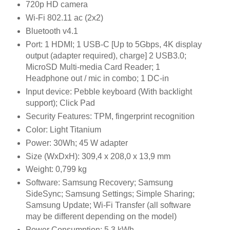
720p HD camera
Wi-Fi 802.11 ac (2x2)
Bluetooth v4.1
Port: 1 HDMI; 1 USB-C [Up to 5Gbps, 4K display
output (adapter required), charge] 2 USB3.0;
MicroSD Multi-media Card Reader; 1
Headphone out / mic in combo; 1 DC-in
Input device: Pebble keyboard (With backlight
support); Click Pad
Security Features: TPM, fingerprint recognition
Color: Light Titanium
Power: 30Wh; 45 W adapter
Size (WxDxH): 309,4 x 208,0 x 13,9 mm
Weight: 0,799 kg
Software: Samsung Recovery; Samsung
SideSync; Samsung Settings; Simple Sharing;
Samsung Update; Wi-Fi Transfer (all software
may be different depending on the model)
Power Consumption: 5.3 kWh