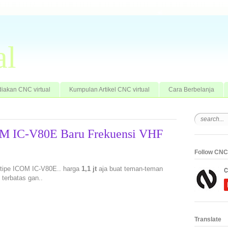
al
iakan CNC virtual
Kumpulan Artikel CNC virtual
Cara Berbelanja
OM IC-V80E Baru Frekuensi VHF
Follow CNC 
. tipe ICOM IC-V80E.. harga
1,1 jt
aja buat teman-teman
 terbatas gan..
Translate