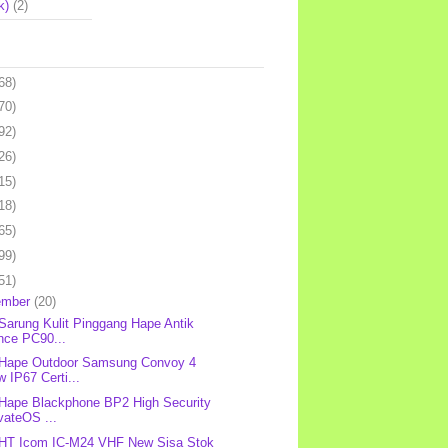
k)
(2)
68)
70)
92)
26)
15)
18)
65)
99)
51)
ember
(20)
 Sarung Kulit Pinggang Hape Antik
nce PC90...
 Hape Outdoor Samsung Convoy 4
 IP67 Certi...
 Hape Blackphone BP2 High Security
vateOS ...
 HT Icom IC-M24 VHF New Sisa Stok