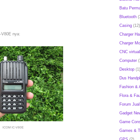
Batu Perm
Bluetooth
(
Casing
(12)
C-V80E nya:
Charger H
Charger Mob
CNC virtual
Computer
(
Desktop
(1
Dus Handp
Fashion & 
Flora & Fa
Forum Jual 
Gadget Ne
Game Cons
ICOM IC-V80E
Games & T
GPS
(2)