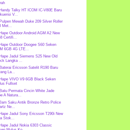
rah
 Handy Talky HT ICOM IC-V80E Baru
kuensi V...
 Pulpen Mewah Duke 209 Silver Roller
l Met...
 Hape Outdoor Android AGM A2 New
8 Certifi...
 Hape Outdoor Doogee S60 Seken
M 6GB 4G LTE...
 Hape Jadul Siemens S25 New Old
ck Langka ...
 Baterai Ericsson Satelit R190 Baru
ang La...
 Hape VIVO V9 6GB Black Seken
us Fullset
 Batu Permata Cincin White Jade
e A Natura...
 Jam Saku Antik Bronze Retro Police
rtz Ne...
 Hape Jadul Sony Ericsson T290i New
a Stok...
 Hape Jadul Nokia 6303 Classic
ken Mulus Ko...