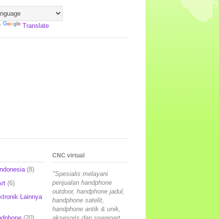
y
Translate
CNC virtual
Indonesia
(8)
"Spesialis melayani
penjualan handphone
rt
(6)
outdoor, handphone jadul,
ktronik Lainnya
handphone satelit,
handphone antik & unik,
ndphone
(20)
aksesoris dan sparepart,