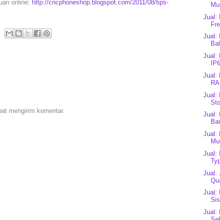
puan online:
http://cncphoneshop.blogspot.com/2011/08/tips-
Mu
Jual:
Fre
Jual:
Bal
Jual:
IP6
Jual:
RA
Jual:
Sto
pat mengirim komentar.
Jual:
Bar
Jual:
Mul
Jual:
Typ
Jual:
Qua
Jual:
Sis
Jual:
Se