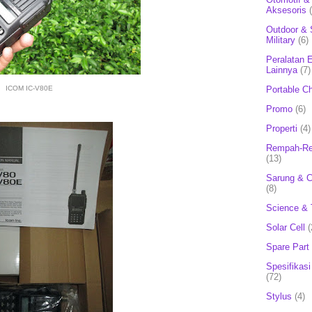
Aksesoris
Outdoor & 
Military
(6)
Peralatan E
Lainnya
(7)
Portable C
ICOM IC-V80E
Promo
(6)
Properti
(4)
Rempah-Re
(13)
Sarung & 
(8)
Science & 
Solar Cell
(
Spare Part
Spesifikasi
(72)
Stylus
(4)