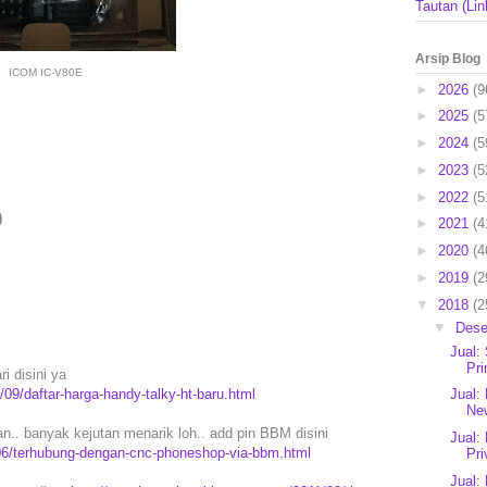
Tautan (Lin
Arsip Blog
ICOM IC-V80E
►
2026
(9
►
2025
(5
►
2024
(5
►
2023
(5
►
2022
(5
)
►
2021
(4
►
2020
(4
►
2019
(2
▼
2018
(2
▼
Des
Jual:
Pri
i disini ya
09/daftar-harga-handy-talky-ht-baru.html
Jual:
New
. banyak kejutan menarik loh.. add pin BBM disini
Jual:
06/terhubung-dengan-cnc-phoneshop-via-bbm.html
Pri
Jual: