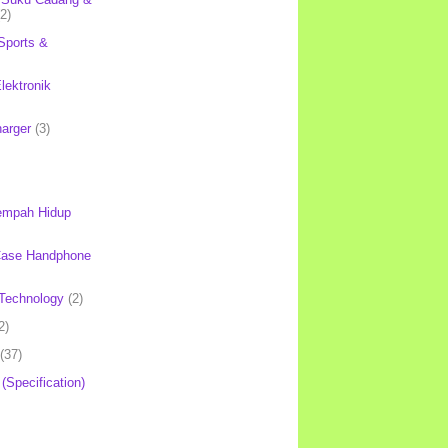
(2)
Sports &
lektronik
harger
(3)
mpah Hidup
Case Handphone
Technology
(2)
2)
(37)
 (Specification)