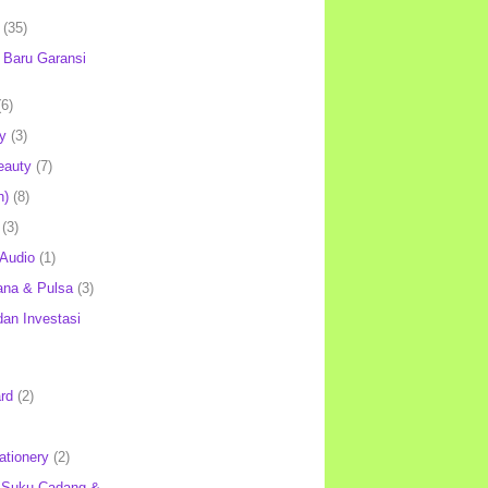
(35)
Baru Garansi
(6)
y
(3)
eauty
(7)
h)
(8)
(3)
 Audio
(1)
ana & Pulsa
(3)
an Investasi
rd
(2)
ationery
(2)
 Suku Cadang &