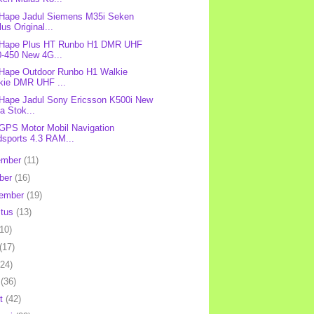
 Hape Jadul Siemens M35i Seken
us Original...
: Hape Plus HT Runbo H1 DMR UHF
0-450 New 4G...
 Hape Outdoor Runbo H1 Walkie
lkie DMR UHF ...
 Hape Jadul Sony Ericsson K500i New
a Stok...
 GPS Motor Mobil Navigation
dsports 4.3 RAM...
ember
(11)
ber
(16)
tember
(19)
stus
(13)
(10)
(17)
(24)
l
(36)
et
(42)