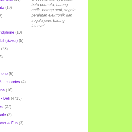
batu permata, barang
ata
(19)
antik, barang seni, segala
peralatan elektronik dan
3)
segala jenis barang
lainnya"
andphone
(10)
il (Saver)
(5)
(23)
3)
)
hone
(6)
Accessories
(4)
una
(16)
- Beli
(4713)
ws
(27)
ole
(2)
oys & Fun
(3)