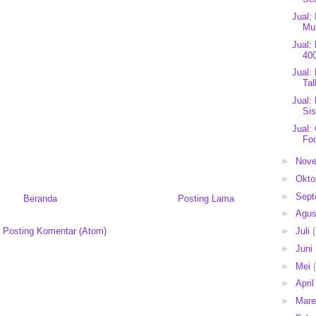
Jual:
Mul
Jual
40
Jual:
Ta
Jual:
Sis
Jual:
Fo
►
Nov
►
Okto
►
Sep
Beranda
Posting Lama
►
Agu
:
Posting Komentar (Atom)
►
Juli
►
Juni
►
Mei
►
Apri
►
Mar