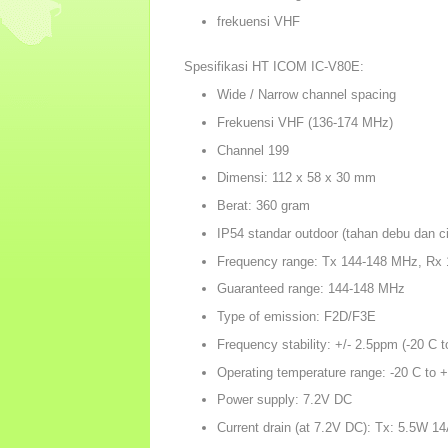
frekuensi VHF
Spesifikasi HT ICOM IC-V80E:
Wide / Narrow channel spacing
Frekuensi VHF (136-174 MHz)
Channel 199
Dimensi: 112 x 58 x 30 mm
Berat: 360 gram
IP54 standar outdoor (tahan debu dan ci
Frequency range: Tx 144-148 MHz, Rx
Guaranteed range: 144-148 MHz
Type of emission: F2D/F3E
Frequency stability: +/- 2.5ppm (-20 C t
Operating temperature range: -20 C to +
Power supply: 7.2V DC
Current drain (at 7.2V DC): Tx: 5.5W 1