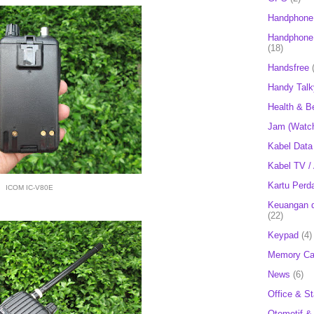
Handphone
Handphone 
(18)
Handsfree
Handy Talk
Health & B
Jam (Watc
Kabel Data
Kabel TV /
Kartu Perd
ICOM IC-V80E
Keuangan d
(22)
Keypad
(4)
Memory Ca
News
(6)
Office & St
Otomotif &