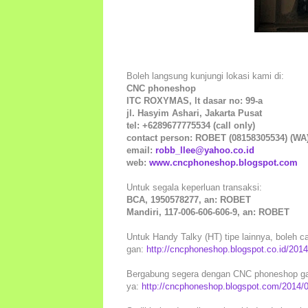
Boleh langsung kunjungi lokasi kami di:
CNC phoneshop
ITC ROXYMAS, lt dasar no: 99-a
jl. Hasyim Ashari, Jakarta Pusat
tel: +6289677775534 (call only)
contact person: ROBET (08158305534) (WA
email:
robb_llee@yahoo.co.id
web:
www.cncphoneshop.blogspot.com
Untuk segala keperluan transaksi:
BCA, 1950578277, an: ROBET
Mandiri, 117-006-606-606-9, an: ROBET
Untuk Handy Talky (HT) tipe lainnya, boleh car
gan:
http://cncphoneshop.blogspot.co.id/2014/
Bergabung segera dengan CNC phoneshop gan.
ya:
http://cncphoneshop.blogspot.com/2014/