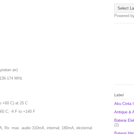
Powered b
pratan air)
 136-174 MHz
Label
o +60 C) at 25 C
Aku Cinta 
60 C; -4 F to +140 F
Antique & A
Baterai Ele
(2)
4A, Rx: max. audio 310mA, internal; 180mA, eksternal
Baterai Ha