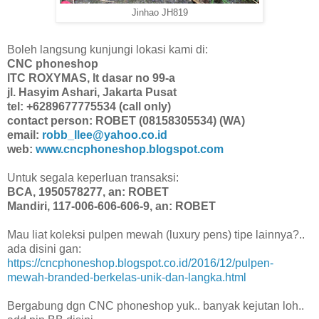
Jinhao JH819
Boleh langsung kunjungi lokasi kami di:
CNC phoneshop
ITC ROXYMAS, lt dasar no 99-a
jl. Hasyim Ashari, Jakarta Pusat
tel: +6289677775534 (call only)
contact person: ROBET (08158305534) (WA)
email:
robb_llee@yahoo.co.id
web:
www.cncphoneshop.blogspot.com
Untuk segala keperluan transaksi:
BCA, 1950578277, an: ROBET
Mandiri, 117-006-606-606-9, an: ROBET
Mau liat koleksi pulpen mewah (luxury pens) tipe lainnya?..
ada disini gan:
https://cncphoneshop.blogspot.co.id/2016/12/pulpen-
mewah-branded-berkelas-unik-dan-langka.html
Bergabung dgn CNC phoneshop yuk.. banyak kejutan loh..