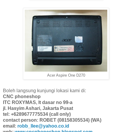
Acer Aspire One D270
Boleh langsung kunjungi lokasi kami di:
CNC phoneshop
ITC ROXYMAS, lt dasar no 99-a
jl. Hasyim Ashari, Jakarta Pusat
tel: +6289677775534 (call only)
contact person: ROBET (08158305534) (WA)
email:
robb_llee@yahoo.co.id
web:
www.cncphoneshop.blogspot.com