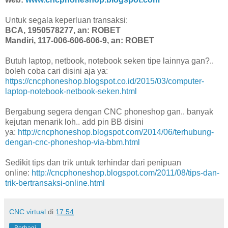
Untuk segala keperluan transaksi:
BCA, 1950578277, an: ROBET
Mandiri, 117-006-606-606-9, an: ROBET
Butuh laptop, netbook, notebook seken tipe lainnya gan?..
boleh coba cari disini aja ya:
https://cncphoneshop.blogspot.co.id/2015/03/computer-
laptop-notebook-netbook-seken.html
Bergabung segera dengan CNC phoneshop gan.. banyak
kejutan menarik loh.. add pin BB disini
ya:
http://cncphoneshop.blogspot.com/2014/06/terhubung-
dengan-cnc-phoneshop-via-bbm.html
Sedikit tips dan trik untuk terhindar dari penipuan
online:
http://cncphoneshop.blogspot.com/2011/08/tips-dan-
trik-bertransaksi-online.html
CNC virtual
di
17.54