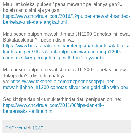
Mau liat koleksi pulpen / pena mewah tipe lainnya gan?..
boleh cari disini aja ya gan:
https://www.cncvirtual.com/2016/12/pulpen-mewah-branded-
berkelas-unik-dan-langka.html
Mau pesen pulpen mewah Jinhao JH1200 Canetas ini lewat
Bukalapak gan?.. pesen disini ya:
https://www.bukalapak.com/p/perlengkapan-kantor/alat-tulis-
kantor/pulpen/7lhcs7-jual-pulpen-mewah-jinhao-jh1200-
canetas-silver-pen-gold-clip-with-box?keyword=
Mau pesen pulpen mewah Jinhao JH1200 Canetas ini lewat
Tokopedia?.. disini tempatnya
ya:
https://www.tokopedia.com/cncphoneshop/pulpen-
mewah-jinhao-jh1200-canetas-silver-pen-gold-clip-with-box
Sedikit tips dan trik untuk terhindar dari penipuan online:
https://www.cncvirtual.com/2011/08/tips-dan-trik-
bertransaksi-online.html
CNC virtual
di
16.47