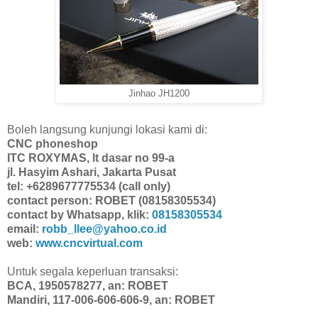
Jinhao JH1200
Boleh langsung kunjungi lokasi kami di:
CNC phoneshop
ITC ROXYMAS, lt dasar no 99-a
jl. Hasyim Ashari, Jakarta Pusat
tel: +6289677775534 (call only)
contact person: ROBET (08158305534)
contact by Whatsapp, klik:
08158305534
email:
robb_llee@yahoo.co.id
web:
www.cncvirtual.com
Untuk segala keperluan transaksi:
BCA, 1950578277, an: ROBET
Mandiri, 117-006-606-606-9, an: ROBET