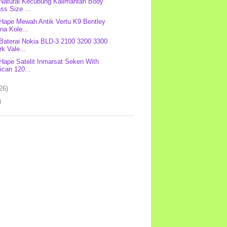
 Natural Kecubung Kalimantan Body
ss Size ...
 Hape Mewah Antik Vertu K9 Bentley
na Kole...
 Baterai Nokia BLD-3 2100 3200 3300
k Vale...
 Hape Satelit Inmarsat Seken With
ican 120...
26)
)