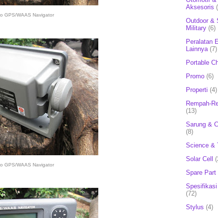
Aksesoris
no GPS/WAAS Navigator
Outdoor & 
Military
(6)
Peralatan E
Lainnya
(7)
Portable C
Promo
(6)
Properti
(4)
Rempah-Re
(13)
Sarung & 
(8)
Science & 
Solar Cell
(
no GPS/WAAS Navigator
Spare Part
Spesifikasi
(72)
Stylus
(4)