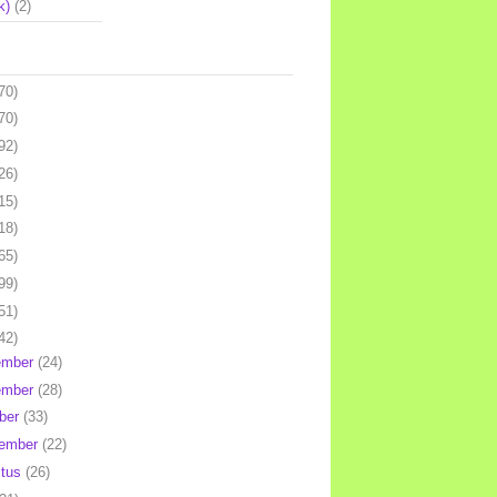
k)
(2)
70)
70)
92)
26)
15)
18)
65)
99)
51)
42)
ember
(24)
ember
(28)
ber
(33)
tember
(22)
stus
(26)