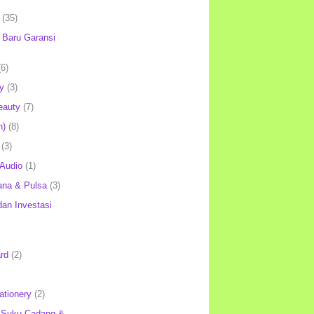
(35)
Baru Garansi
(6)
y
(3)
eauty
(7)
h)
(8)
(3)
 Audio
(1)
ana & Pulsa
(3)
an Investasi
rd
(2)
ationery
(2)
 Suku Cadang &