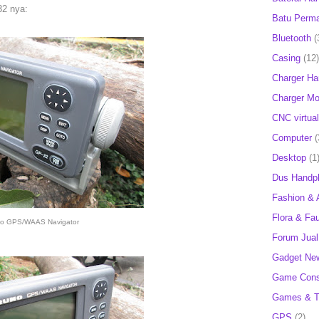
2 nya:
Batu Perm
Bluetooth
(
Casing
(12)
Charger H
Charger Mob
CNC virtual
Computer
(
Desktop
(1
Dus Handp
Fashion & 
Flora & Fa
no GPS/WAAS Navigator
Forum Jual 
Gadget Ne
Game Cons
Games & T
GPS
(2)