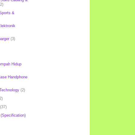
(2)
Sports &
lektronik
harger
(3)
mpah Hidup
Case Handphone
Technology
(2)
2)
(37)
 (Specification)