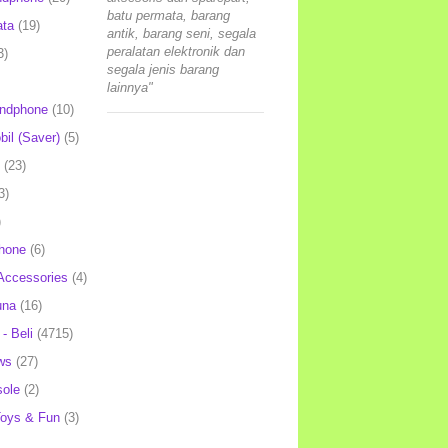
batu permata, barang
ata
(19)
antik, barang seni, segala
peralatan elektronik dan
3)
segala jenis barang
lainnya"
andphone
(10)
il (Saver)
(5)
(23)
3)
)
hone
(6)
Accessories
(4)
una
(16)
- Beli
(4715)
ws
(27)
ole
(2)
oys & Fun
(3)