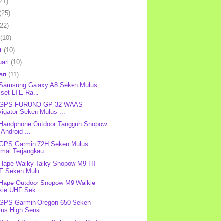
(21)
(25)
(22)
l
(10)
et
(10)
uari
(10)
ari
(11)
 Samsung Galaxy A8 Seken Mulus
lset LTE Ra...
: GPS FURUNO GP-32 WAAS
igator Seken Mulus ...
 Handphone Outdoor Tangguh Snopow
Android ...
 GPS Garmin 72H Seken Mulus
rmal Terjangkau
 Hape Walky Talky Snopow M9 HT
F Seken Mulu...
 Hape Outdoor Snopow M9 Walkie
kie UHF Sek...
 GPS Garmin Oregon 650 Seken
us High Sensi...