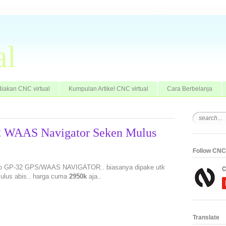
al
iakan CNC virtual
Kumpulan Artikel CNC virtual
Cara Berbelanja
 WAAS Navigator Seken Mulus
Follow CNC 
uno GP-32 GPS/WAAS NAVIGATOR.. biasanya dipake utk
mulus abis.. harga cuma
2950k
aja..
Translate