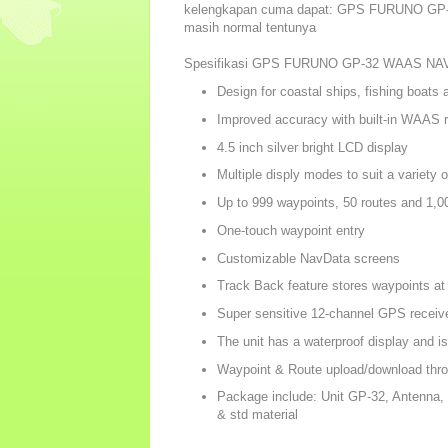
kelengkapan cuma dapat: GPS FURUNO GP-32
masih normal tentunya
Spesifikasi GPS FURUNO GP-32 WAAS NA
Design for coastal ships, fishing boats 
Improved accuracy with built-in WAAS r
4.5 inch silver bright LCD display
Multiple disply modes to suit a variety 
Up to 999 waypoints, 50 routes and 1,00
One-touch waypoint entry
Customizable NavData screens
Track Back feature stores waypoints at u
Super sensitive 12-channel GPS receiv
The unit has a waterproof display and is
Waypoint & Route upload/download thr
Package include: Unit GP-32, Antenna, 
& std material