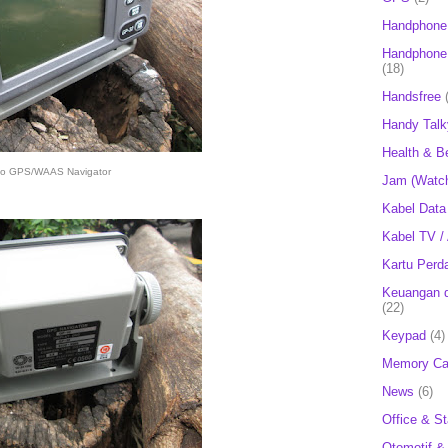
Handphone
Handphone 
(18)
Handsfree
Handy Talk
Health & B
no GPS/WAAS Navigator
Jam (Watc
Kabel Data
Kabel TV /
Kartu Perd
Keuangan d
(22)
Keypad
(4)
Memory Ca
News
(6)
Office & St
Otomotif &