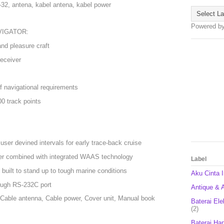
, antena, kabel antena, kabel power
Powered b
VIGATOR:
and pleasure craft
eceiver
of navigational requirements
0 track points
ser devined intervals for early trace-back cruise
er combined with integrated WAAS technology
Label
 built to stand up to tough marine conditions
Aku Cinta 
ough RS-232C port
Antique & A
Cable antenna, Cable power, Cover unit, Manual book
Baterai Ele
(2)
Baterai Ha