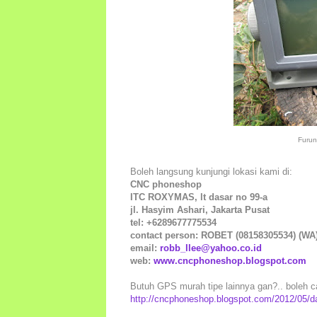
Furu
Boleh langsung kunjungi lokasi kami di:
CNC phoneshop
ITC ROXYMAS, lt dasar no 99-a
jl. Hasyim Ashari, Jakarta Pusat
tel: +6289677775534
contact person: ROBET (08158305534) (WA
email:
robb_llee@yahoo.co.id
web:
www.cncphoneshop.blogspot.com
Butuh GPS murah tipe lainnya gan?.. boleh car
http://cncphoneshop.blogspot.com/2012/05/da