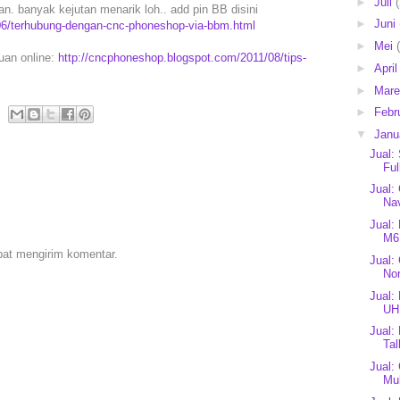
►
Juli
. banyak kejutan menarik loh.. add pin BB disini
►
Juni
06/terhubung-dengan-cnc-phoneshop-via-bbm.html
►
Mei
puan online:
http://cncphoneshop.blogspot.com/2011/08/tips-
►
Apri
►
Mar
►
Febr
▼
Janu
Jual:
Ful
Jual
Nav
Jual:
M6 
pat mengirim komentar.
Jual:
No
Jual:
UH
Jual:
Tal
Jual:
Mul