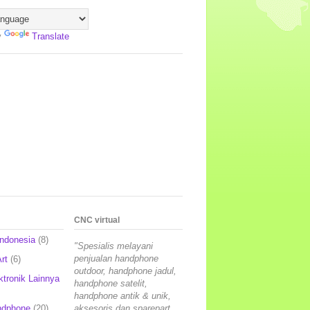
y
Translate
CNC virtual
Indonesia
(8)
"Spesialis melayani
penjualan handphone
rt
(6)
outdoor, handphone jadul,
ktronik Lainnya
handphone satelit,
handphone antik & unik,
ndphone
(20)
aksesoris dan sparepart,