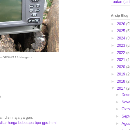
Tautan (Lin
Arsip Blog
►
2026
(9
►
2025
(5
►
2024
(5
►
2023
(5
►
2022
(5
no GPS/WAAS Navigator
►
2021
(4
►
2020
(4
►
2019
(2
►
2018
(2
▼
2017
(2
►
Des
)
►
Nov
►
Okto
►
Sep
i disini aja ya gan:
ftar-harga-beberapa-tipe-gps.html
►
Agu