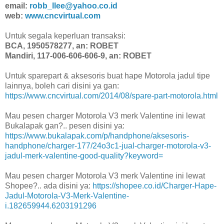
email:
robb_llee@yahoo.co.id
web:
www.cncvirtual.com
Untuk segala keperluan transaksi:
BCA, 1950578277, an: ROBET
Mandiri, 117-006-606-606-9, an: ROBET
Untuk sparepart & aksesoris buat hape Motorola jadul tipe
lainnya, boleh cari disini ya gan:
https://www.cncvirtual.com/2014/08/spare-part-motorola.html
Mau pesen charger Motorola V3 merk Valentine ini lewat
Bukalapak gan?.. pesen disini ya:
https://www.bukalapak.com/p/handphone/aksesoris-
handphone/charger-177/24o3c1-jual-charger-motorola-v3-
jadul-merk-valentine-good-quality?keyword=
Mau pesen charger Motorola V3 merk Valentine ini lewat
Shopee?.. ada disini ya:
https://shopee.co.id/Charger-Hape-
Jadul-Motorola-V3-Merk-Valentine-
i.182659944.6203191296