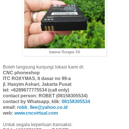
baterai Rungee X6
Boleh langsung kunjungi lokasi kami di:
CNC phoneshop
ITC ROXYMAS, lt dasar no 99-a
jl. Hasyim Ashari, Jakarta Pusat
tel: +6289677775534 (call only)
contact person: ROBET (08158305534)
contact by Whatsapp, klik:
08158305534
email:
robb_llee@yahoo.co.id
web:
www.cncvirtual.com
Untuk segala keperluan transaksi: