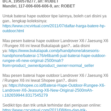
BCA, 1950578277, an: ROBET
Mandiri, 117-006-606-606-9, an: ROBET
Untuk baterai hape outdoor tipe lainnya, boleh cari disini ya
gan.. lengkap koleksinya:
https://www.cncvirtual.com/2011/07/daftar-harga-batere-hp-
outdoor.html
Mau pesen baterai hape outdoor Landrover X6 / Jaesung X6
/ Rungee X6 ini lewat Bukalapak gan?.. ada disini
ya:
https://www.bukalapak.com/p/handphone/aksesoris-
handphone/baterai-176/e6bam6-jual-baterai-hape-outdoor-
rungee-x6-new-original-2500mah?
from=product_owner&product_owner=normal_seller
Mau pesen baterai hape outdoor Landrover X6 / Jaesung X6
/ Rungee X6 ini lewat Shopee gan?.. disini
ya:
https://shopee.co.id/Baterai-Hape-Outdoor-Rungee-X6-
Landrover-X6-Jeasung-X6-New-Original-2500mAh-
i.182659944.8317545279
Sedikit tips dan trik untuk terhindar dari penipuan online:
https://www.cncvirtual.com/2011/08/tips-dan-trik-