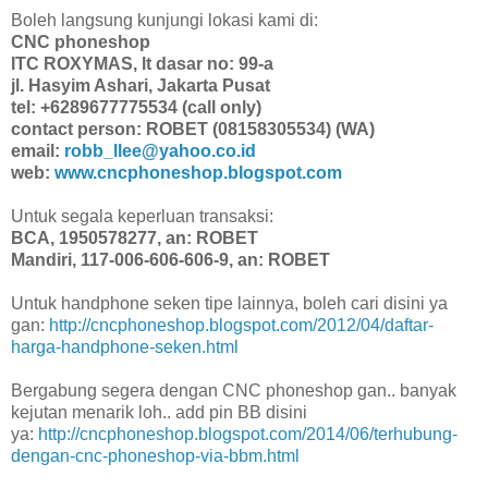
Boleh langsung kunjungi lokasi kami di:
CNC phoneshop
ITC ROXYMAS, lt dasar no: 99-a
jl. Hasyim Ashari, Jakarta Pusat
tel: +6289677775534 (call only)
contact person: ROBET (08158305534) (WA)
email:
robb_llee@yahoo.co.id
web:
www.cncphoneshop.blogspot.com
Untuk segala keperluan transaksi:
BCA, 1950578277, an: ROBET
Mandiri, 117-006-606-606-9, an: ROBET
Untuk handphone seken tipe lainnya, boleh cari disini ya
gan:
http://cncphoneshop.blogspot.com/2012/04/daftar-
harga-handphone-seken.html
Bergabung segera dengan CNC phoneshop gan.. banyak
kejutan menarik loh.. add pin BB disini
ya:
http://cncphoneshop.blogspot.com/2014/06/terhubung-
dengan-cnc-phoneshop-via-bbm.html