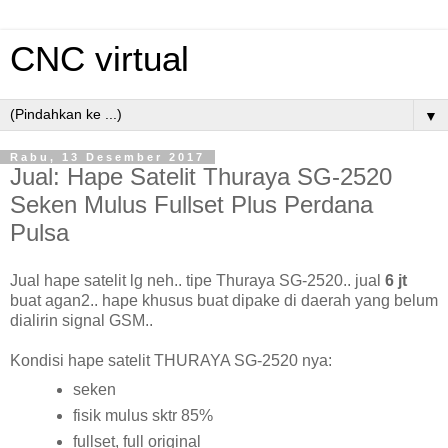
CNC virtual
▼
Rabu, 13 Desember 2017
Jual: Hape Satelit Thuraya SG-2520
Seken Mulus Fullset Plus Perdana
Pulsa
Jual hape satelit lg neh.. tipe Thuraya SG-2520.. jual
6 jt
buat agan2.. hape khusus buat dipake di daerah yang belum
dialirin signal GSM..
Kondisi hape satelit THURAYA SG-2520 nya:
seken
fisik mulus sktr 85%
fullset, full original