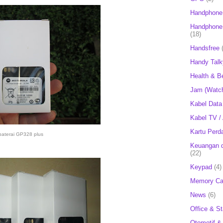
Handphone
Handphone 
(18)
Handsfree
Handy Talk
Health & B
Jam (Watc
Kabel Data
Kabel TV /
Kartu Perd
baterai GP328 plus
Keuangan d
(22)
Keypad
(4)
Memory Ca
News
(6)
Office & St
Otomotif &