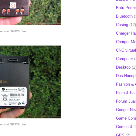
Batu Perm
Bluetooth
(
Casing
(12)
baterai GP328 plus
Charger H
Charger Mob
CNC virtual
Computer
(
Desktop
(1
Dus Handp
Fashion & 
Flora & Fa
Forum Jual 
Gadget Ne
Game Cons
baterai GP328 plus
Games & T
GPS
(2)