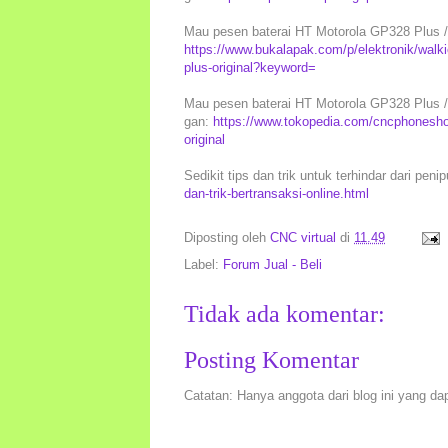
Mau pesen baterai HT Motorola GP328 Plus / 
https://www.bukalapak.com/p/elektronik/walkie
plus-original?keyword=
Mau pesen baterai HT Motorola GP328 Plus / G
gan:
https://www.tokopedia.com/cncphoneshop
original
Sedikit tips dan trik untuk terhindar dari peni
dan-trik-bertransaksi-online.html
Diposting oleh
CNC virtual
di
11.49
Label:
Forum Jual - Beli
Tidak ada komentar:
Posting Komentar
Catatan: Hanya anggota dari blog ini yang da