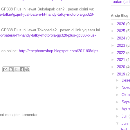
Tautan (Lin
GP338 Plus ini lewat Bukalapak gan?.. pesen disini ya:
-talkie/gzjmf-jual-batere-ht-handy-talky-motorola-gp328-
Arsip Blog
►
2026
(9
P338 Plus ini lewat Tokopedia?.. pesen di link yg satu ini
►
2025
(5
/baterai-ht-handy-talky-motorola-gp328-plus-gp338-plus-
►
2024
(5
►
2023
(5
puan online:
http://cncphoneshop.blogspot.com/2011/08/tips-
►
2022
(5
►
2021
(4
►
2020
(4
▼
2019
(2
►
Des
►
Nov
►
Okto
►
Sep
►
Agu
pat mengirim komentar.
►
Juli
▼
Juni
Jual: