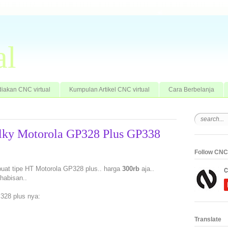
al
iakan CNC virtual
Kumpulan Artikel CNC virtual
Cara Berbelanja
alky Motorola GP328 Plus GP338
Follow CNC 
 buat tipe HT Motorola GP328 plus.. harga
300rb
aja..
habisan..
328 plus nya:
Translate