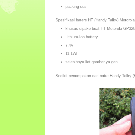
packing dus
Spesifikasi batere HT (Handy Talky) Motorola
khusus dipake buat HT Motorola GP328
Lithium-Ion battery
7.4V
11.1Wh
selebihnya liat gambar ya gan
Sedikit penampakan dari batre Handy Talky 