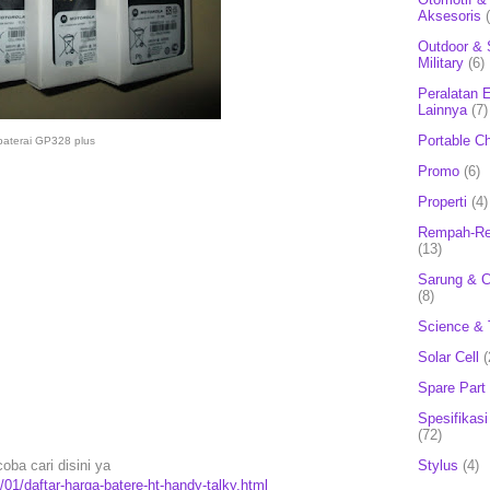
Aksesoris
Outdoor & 
Military
(6)
Peralatan E
Lainnya
(7)
Portable C
baterai GP328 plus
Promo
(6)
Properti
(4)
Rempah-Re
(13)
Sarung & 
(8)
Science & 
Solar Cell
(
Spare Part
Spesifikasi
(72)
Stylus
(4)
oba cari disini ya
01/daftar-harga-batere-ht-handy-talky.html