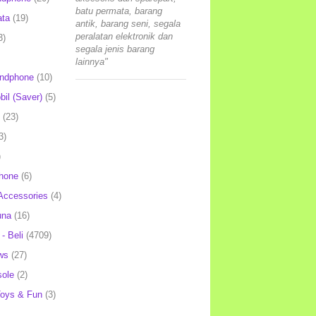
batu permata, barang
ata
(19)
antik, barang seni, segala
peralatan elektronik dan
3)
segala jenis barang
lainnya"
andphone
(10)
il (Saver)
(5)
(23)
3)
)
hone
(6)
Accessories
(4)
una
(16)
- Beli
(4709)
ws
(27)
ole
(2)
oys & Fun
(3)