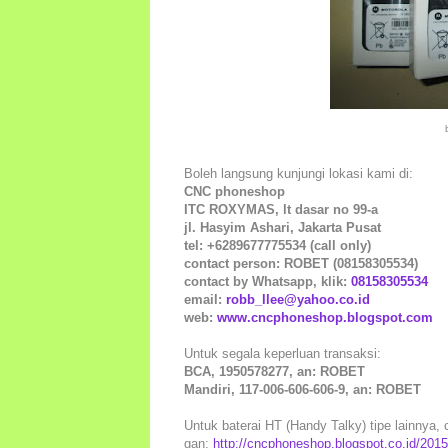
Boleh langsung kunjungi lokasi kami di:
CNC phoneshop
ITC ROXYMAS, lt dasar no 99-a
jl. Hasyim Ashari, Jakarta Pusat
tel: +6289677775534 (call only)
contact person: ROBET (08158305534)
contact by Whatsapp, klik:
08158305534
email:
robb_llee@yahoo.co.id
web:
www.cncphoneshop.blogspot.com
Untuk segala keperluan transaksi:
BCA, 1950578277, an: ROBET
Mandiri, 117-006-606-606-9, an: ROBET
Untuk baterai HT (Handy Talky) tipe lainnya, c
gan:
http://cncphoneshop.blogspot.co.id/2015/