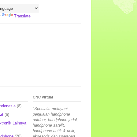
y
Translate
CNC virtual
Indonesia
(8)
"Spesialis melayani
penjualan handphone
rt
(6)
outdoor, handphone jadul,
ktronik Lainnya
handphone satelit,
handphone antik & unik,
ndphone
(20)
aksesoris dan sparepart,