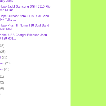
axy Xcov...
 Hape Jadul Samsung SGH-E310 Flip
ken Mulus...
 Hape Outdoor Nomu T18 Dual Band
ky Talky ...
 Hape Plus HT Nomu T18 Dual Band
kie Talki...
 Kabel USB Charger Ericsson Jadul
8 T29 R31...
(35)
l
(28)
et
(23)
uari
(23)
ari
(23)
51)
42)
26)
)