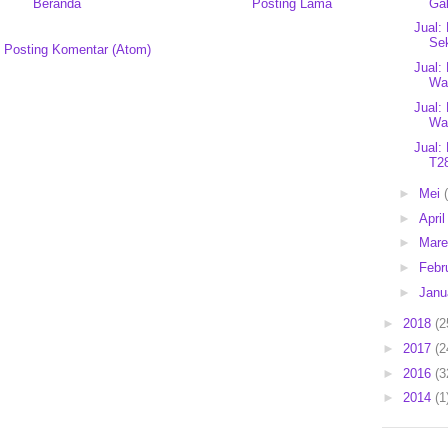
Gal
Beranda
Posting Lama
Jual:
Se
:
Posting Komentar (Atom)
Jual:
Wal
Jual:
Wal
Jual:
T2
►
Mei
►
Apri
►
Mar
►
Febr
►
Janu
►
2018
(2
►
2017
(2
►
2016
(3
►
2014
(1