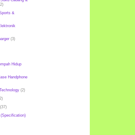
(2)
Sports &
lektronik
harger
(3)
mpah Hidup
Case Handphone
Technology
(2)
2)
(37)
 (Specification)