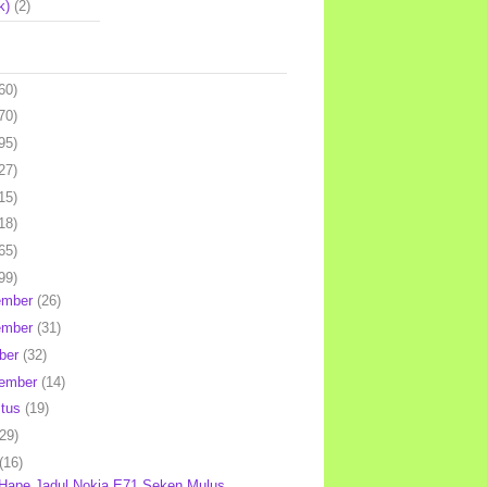
k)
(2)
60)
70)
95)
27)
15)
18)
65)
99)
ember
(26)
ember
(31)
ber
(32)
tember
(14)
stus
(19)
(29)
(16)
 Hape Jadul Nokia E71 Seken Mulus