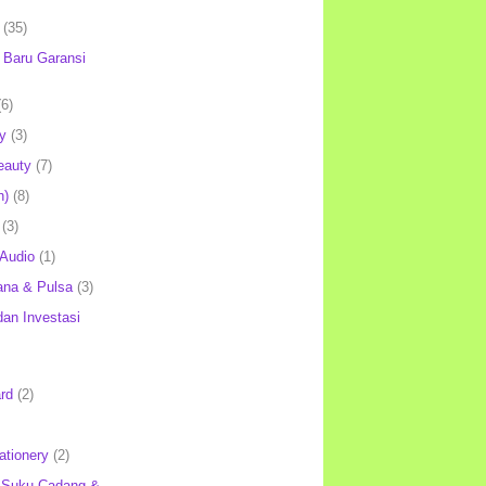
(35)
Baru Garansi
(6)
y
(3)
eauty
(7)
h)
(8)
(3)
 Audio
(1)
ana & Pulsa
(3)
an Investasi
rd
(2)
ationery
(2)
 Suku Cadang &