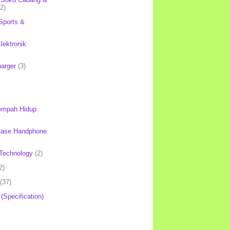
(2)
Sports &
lektronik
harger
(3)
mpah Hidup
Case Handphone
Technology
(2)
2)
(37)
 (Specification)