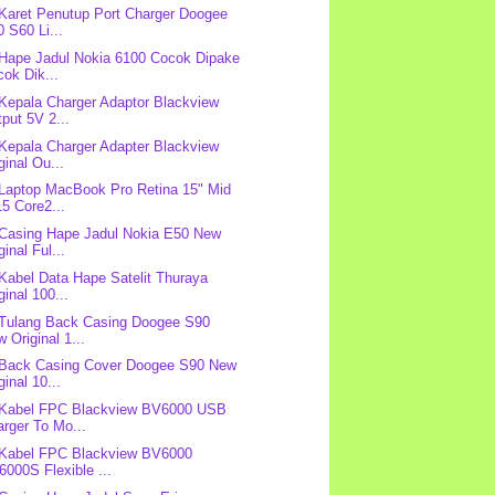
 Karet Penutup Port Charger Doogee
 S60 Li...
 Hape Jadul Nokia 6100 Cocok Dipake
ok Dik...
 Kepala Charger Adaptor Blackview
put 5V 2...
 Kepala Charger Adapter Blackview
ginal Ou...
 Laptop MacBook Pro Retina 15" Mid
5 Core2...
 Casing Hape Jadul Nokia E50 New
ginal Ful...
 Kabel Data Hape Satelit Thuraya
ginal 100...
 Tulang Back Casing Doogee S90
 Original 1...
 Back Casing Cover Doogee S90 New
ginal 10...
 Kabel FPC Blackview BV6000 USB
rger To Mo...
 Kabel FPC Blackview BV6000
000S Flexible ...