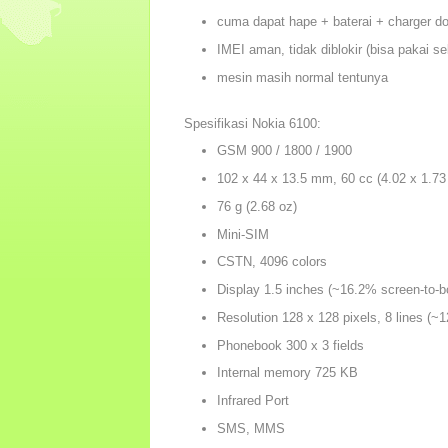
cuma dapat hape + baterai + charger do
IMEI aman, tidak diblokir (bisa pakai se
mesin masih normal tentunya
Spesifikasi Nokia 6100:
GSM 900 / 1800 / 1900
102 x 44 x 13.5 mm, 60 cc (4.02 x 1.73 
76 g (2.68 oz)
Mini-SIM
CSTN, 4096 colors
Display 1.5 inches (~16.2% screen-to-bo
Resolution 128 x 128 pixels, 8 lines (~1
Phonebook 300 x 3 fields
Internal memory 725 KB
Infrared Port
SMS, MMS