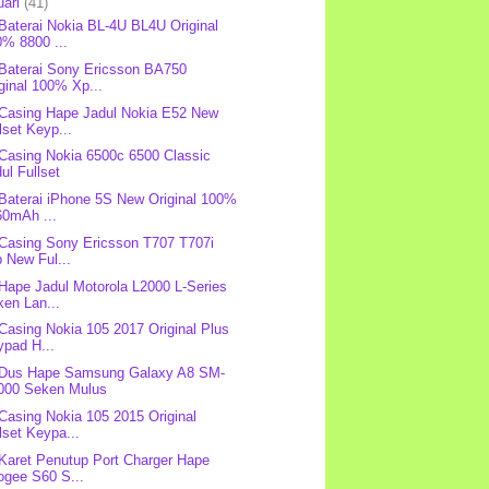
uari
(41)
 Baterai Nokia BL-4U BL4U Original
0% 8800 ...
 Baterai Sony Ericsson BA750
ginal 100% Xp...
 Casing Hape Jadul Nokia E52 New
lset Keyp...
 Casing Nokia 6500c 6500 Classic
ul Fullset
 Baterai iPhone 5S New Original 100%
60mAh ...
 Casing Sony Ericsson T707 T707i
p New Ful...
 Hape Jadul Motorola L2000 L-Series
en Lan...
 Casing Nokia 105 2017 Original Plus
ypad H...
 Dus Hape Samsung Galaxy A8 SM-
000 Seken Mulus
 Casing Nokia 105 2015 Original
lset Keypa...
 Karet Penutup Port Charger Hape
ogee S60 S...