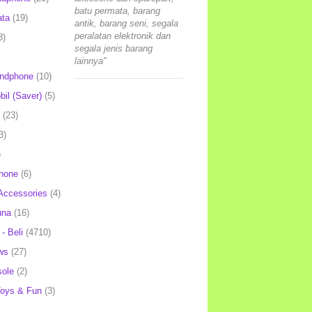
batu permata, barang
ata
(19)
antik, barang seni, segala
peralatan elektronik dan
3)
segala jenis barang
lainnya"
andphone
(10)
il (Saver)
(5)
(23)
3)
)
hone
(6)
Accessories
(4)
una
(16)
- Beli
(4710)
ws
(27)
ole
(2)
oys & Fun
(3)