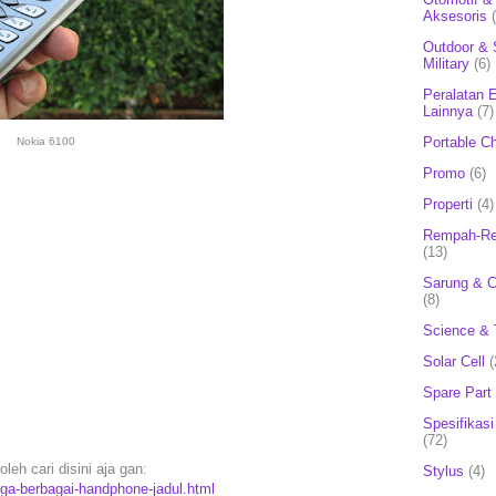
Aksesoris
Outdoor & 
Military
(6)
Peralatan E
Lainnya
(7)
Portable C
Nokia 6100
Promo
(6)
Properti
(4)
Rempah-Re
(13)
Sarung & 
(8)
Science & 
Solar Cell
(
Spare Part
Spesifikasi
(72)
leh cari disini aja gan:
Stylus
(4)
rga-berbagai-handphone-jadul.html