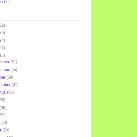
k)
(2)
62)
70)
94)
27)
15)
ember
(61)
ember
(55)
ber
(39)
tember
(31)
stus
(46)
(58)
(49)
(37)
l
(33)
et
(20)