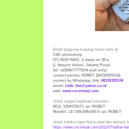
Boleh langsung kunjungi lokasi kami di:
CNC phoneshop
ITC ROXYMAS, lt dasar no 99-a
jl. Hasyim Ashari, Jakarta Pusat
tel: +6289677775534 (call only)
contact person: ROBET (08158305534)
contact by Whatsapp, klik:
08158305534
email:
robb_llee@yahoo.co.id
web:
www.cncvirtual.com
Untuk segala keperluan transaksi:
BCA, 1950578277, an: ROBET
Mandiri, 117-006-606-606-9, an: ROBET
Untuk koleksi hape Nokia jadul tipe lainnya, bo
https://www.cncvirtual.com/2011/07/daftar-ha