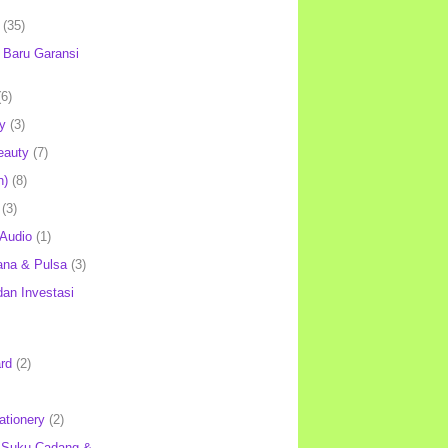
(35)
Baru Garansi
(6)
y
(3)
eauty
(7)
h)
(8)
(3)
 Audio
(1)
ana & Pulsa
(3)
an Investasi
rd
(2)
ationery
(2)
 Suku Cadang &