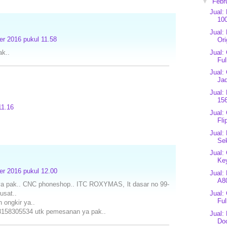
▼
Febr
Jual:
10
Jual:
r 2016 pukul 11.58
Ori
ak..
Jual:
Ful
Jual:
Jad
Jual:
15
11.16
Jual:
Fli
Jual:
Sek
Jual:
Ke
r 2016 pukul 12.00
Jual:
A8
ya pak.. CNC phoneshop.. ITC ROXYMAS, lt dasar no 99-
usat..
Jual:
Ful
 ongkir ya..
08158305534 utk pemesanan ya pak..
Jual:
Do