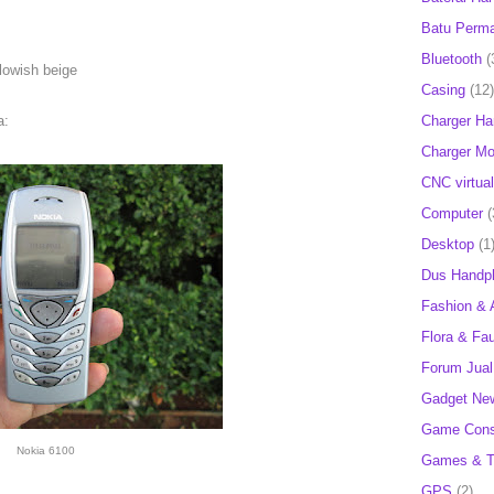
Batu Perm
Bluetooth
(
llowish beige
Casing
(12)
Charger H
a:
Charger Mob
CNC virtual
Computer
(
Desktop
(1
Dus Handp
Fashion & 
Flora & Fa
Forum Jual 
Gadget Ne
Game Cons
Nokia 6100
Games & T
GPS
(2)