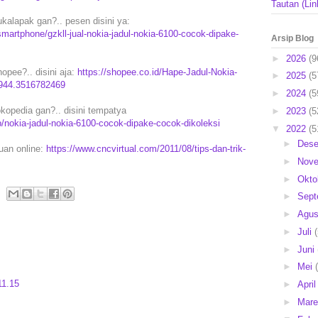
Tautan (Lin
kalapak gan?.. pesen disini ya:
artphone/gzkll-jual-nokia-jadul-nokia-6100-cocok-dipake-
Arsip Blog
►
2026
(9
opee?.. disini aja:
https://shopee.co.id/Hape-Jadul-Nokia-
►
2025
(5
9944.3516782469
►
2024
(5
kopedia gan?.. disini tempatya
►
2023
(5
nokia-jadul-nokia-6100-cocok-dipake-cocok-dikoleksi
▼
2022
(5
►
Des
puan online:
https://www.cncvirtual.com/2011/08/tips-dan-trik-
►
Nov
►
Okto
►
Sep
►
Agu
►
Juli
►
Juni
►
Mei
11.15
►
Apri
►
Mar