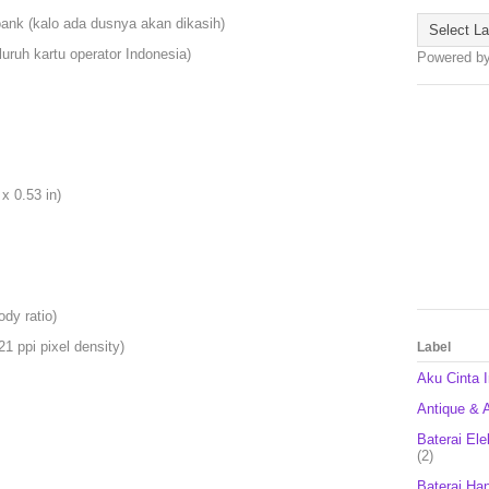
ank (kalo ada dusnya akan dikasih)
luruh kartu operator Indonesia)
Powered b
x 0.53 in)
dy ratio)
21 ppi pixel density)
Label
Aku Cinta 
Antique & A
Baterai Ele
(2)
Baterai Ha