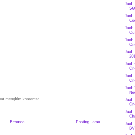
Jual:
S60
Jual:
Coc
Jual:
Out
Jual:
Ori
Jual:
201
Jual:
Ori
Jual:
Ori
Jual:
New
pat mengirim komentar.
Jual:
Ori
Jual:
Cha
Beranda
Posting Lama
Jual:
BV6