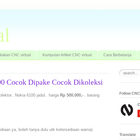
al
iakan CNC virtual
Kumpulan Artikel CNC virtual
Cara Berbelanja
100 Cocok Dipake Cocok Dikoleksi
Follow CNC 
olektor.. Nokia 6100 jadul.. harga
Rp 500.000,-
.. barang
ediaan ya, boleh tanya dulu utk ketersediaan warna)
Translate