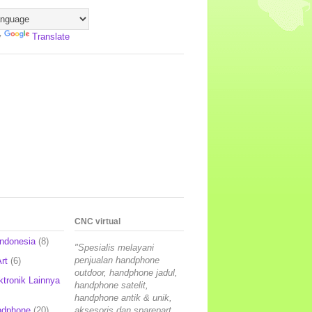
y
Translate
CNC virtual
Indonesia
(8)
"Spesialis melayani
penjualan handphone
rt
(6)
outdoor, handphone jadul,
ktronik Lainnya
handphone satelit,
handphone antik & unik,
ndphone
(20)
aksesoris dan sparepart,