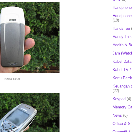
Handphone
Handphone 
(18)
Handsfree
Handy Talk
Health & B
Jam (Watc
Kabel Data
Kabel TV /
Kartu Perd
Nokia 6100
Keuangan d
(22)
Keypad
(4)
Memory Ca
News
(6)
Office & St
Otomotif &