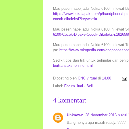
Mau pesen hape jadul Nokia 6100 ini lewat Bu
https://www.bukalapak.com/p/handphone/hp-sm
cocok-dikoleksi?keyword=
Mau pesen hape jadul Nokia 6100 ini lewat Sh
6100-Cocok-Dipake-Cocok-Dikoleks-i.18265
Mau pesen hape jadul Nokia 6100 ini lewat To
ya:
https://www.tokopedia.com/cncphoneshop/
Sedikit tips dan trik untuk terhindar dari peni
bertransaksi-online.html
Diposting oleh
CNC virtual
di
14.00
Label:
Forum Jual - Beli
4 komentar:
Unknown
28 November 2016 pukul 
Bang hpnya apa masih ready..????