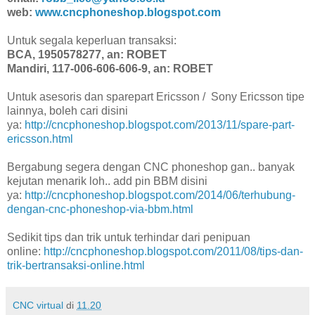
web:
www.cncphoneshop.blogspot.com
Untuk segala keperluan transaksi:
BCA, 1950578277, an: ROBET
Mandiri, 117-006-606-606-9, an: ROBET
Untuk asesoris dan sparepart Ericsson / Sony Ericsson tipe
lainnya, boleh cari disini
ya:
http://cncphoneshop.blogspot.com/2013/11/spare-part-
ericsson.html
Bergabung segera dengan CNC phoneshop gan.. banyak
kejutan menarik loh.. add pin BBM disini
ya:
http://cncphoneshop.blogspot.com/2014/06/terhubung-
dengan-cnc-phoneshop-via-bbm.html
Sedikit tips dan trik untuk terhindar dari penipuan
online:
http://cncphoneshop.blogspot.com/2011/08/tips-dan-
trik-bertransaksi-online.html
CNC virtual
di
11.20